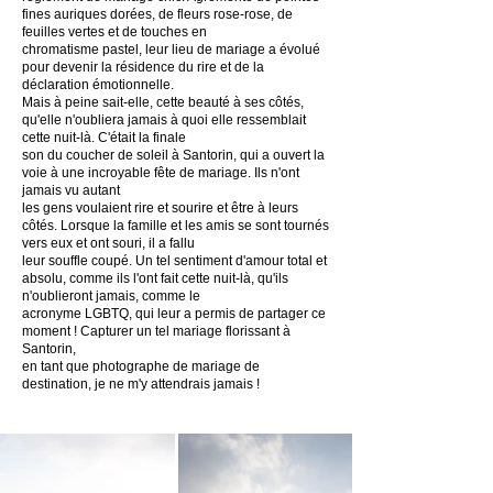
fines auriques dorées, de fleurs rose-rose, de
feuilles vertes et de touches en
chromatisme pastel, leur lieu de mariage a évolué
pour devenir la résidence du rire et de la
déclaration émotionnelle.
Mais à peine sait-elle, cette beauté à ses côtés,
qu'elle n'oubliera jamais à quoi elle ressemblait
cette nuit-là. C'était la finale
son du coucher de soleil à Santorin, qui a ouvert la
voie à une incroyable fête de mariage. Ils n'ont
jamais vu autant
les gens voulaient rire et sourire et être à leurs
côtés. Lorsque la famille et les amis se sont tournés
vers eux et ont souri, il a fallu
leur souffle coupé. Un tel sentiment d'amour total et
absolu, comme ils l'ont fait cette nuit-là, qu'ils
n'oublieront jamais, comme le
acronyme LGBTQ, qui leur a permis de partager ce
moment ! Capturer un tel mariage florissant à
Santorin,
en tant que photographe de mariage de
destination, je ne m'y attendrais jamais !