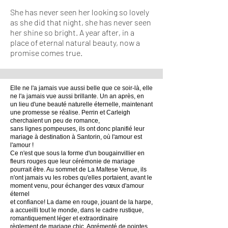
She has never seen her looking so lovely
as she did that night, she has never seen
her shine so bright. A year after, in a
place of eternal natural beauty, now a
promise comes true.
Elle ne l'a jamais vue aussi belle que ce soir-là, elle
ne l'a jamais vue aussi brillante. Un an après, en
un lieu d'une beauté naturelle éternelle, maintenant
une promesse se réalise. Perrin et Carleigh
cherchaient un peu de romance,
sans lignes pompeuses, ils ont donc planifié leur
mariage à destination à Santorin, où l'amour est
l'amour !
Ce n'est que sous la forme d'un bougainvillier en
fleurs rouges que leur cérémonie de mariage
pourrait être. Au sommet de La Maltese Venue, ils
n'ont jamais vu les robes qu'elles portaient, avant le
moment venu, pour échanger des vœux d'amour
éternel
et confiance! La dame en rouge, jouant de la harpe,
a accueilli tout le monde, dans le cadre rustique,
romantiquement léger et extraordinaire
règlement de mariage chic. Agrémenté de pointes