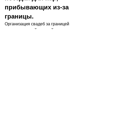
прибывающих из-за 
границы.
Организация свадеб за границей 
кажется простой задачей, если 
график реалистичный.
Начинайте заранее
 : сначала 
забронируйте место проведения 
и ключевых поставщиков.
Составьте спокойный график
: оставьте место для реальных 
моментов, а не только для 
«событий».
Думайте об удобстве для 
гостей
 : понятная информация, 
простая логистика и 
комфортный процесс.
Заранее продумайте план 